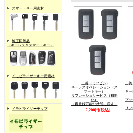
スマートキー用素材
純正同等品
（キーレス＆スマートキー）
イモビライザーキー用素材
三菱（ミツビシ)
三菱
キーレスオペレーション（ス
マートキー）
キー
リフレッシュサービス（初期
化）
プッ
（再登録可能な状態に戻す）
リフ
イモビライザーチップ
2,200円(税込)