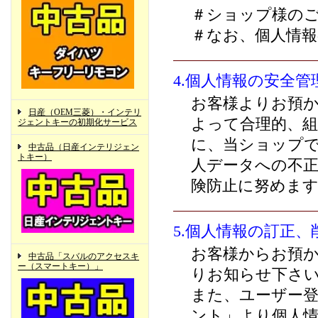
＃ショップ様の
＃なお、個人情
4.個人情報の安全管
お客様よりお預
日産（OEM三菱）・インテリ
よって合理的、組
ジェントキーの初期化サービス
に、当ショップ
中古品（日産インテリジェン
トキー）
人データへの不正
険防止に努めま
5.個人情報の訂正、
お客様からお預
中古品「スバルのアクセスキ
ー（スマートキー）」
りお知らせ下さ
また、ユーザー
ント」より個人