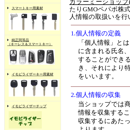
カラーミーショップ
たりGMOペパボ株
スマートキー用素材
人情報の取扱いを行
1.個人情報の定義
純正同等品
「個人情報」とは
（キーレス＆スマートキー）
に含まれる氏名
することができ
き、それにより
イモビライザーキー用素材
をいいます。
2.個人情報の収集
当ショップでは
イモビライザーチップ
情報を収集する
収集するにあた
よります。