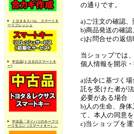
の通りです。
a)ご注文の確認、
トヨタ＆スバル スマートキ
ーリフレッシュ
b)商品発送の確
c)お問合せの返信
当ショップでは
中古品(トヨタのスマートキ
個人情報を開示
ー)
a)法令に基づく
託を受けた者が
必要がある場合
b)人の生命、身
て、本人の同意
中古品「ダイハツのキーフリ
c)当ショップを
ーリモコン（スマートキー）」