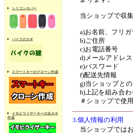
シリコンカバー
当ショップで収
a)お名前、フリガ
バイクのカギ
b)ご住所
c)お電話番号
d)メールアドレス
e)パスワード
スマートキーのクローン作成
f)配送先情報
g)当ショップと
h)上記を組み合
＃ショップで使
イモビライザーキーの合カギ
作成
3.個人情報の利用
当ショップでは