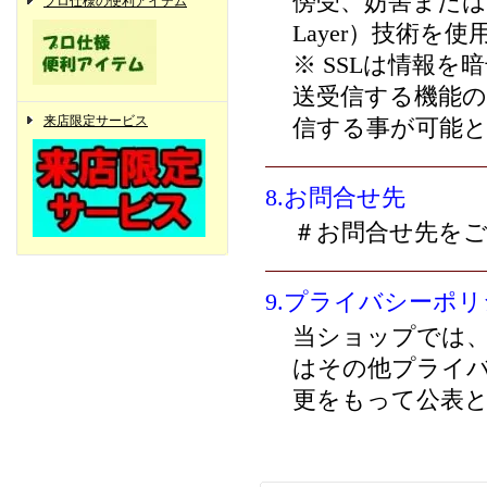
傍受、妨害または改ざ
プロ仕様の便利アイテム
Layer）技術を
※ SSLは情報
送受信する機能の
来店限定サービス
信する事が可能
8.お問合せ先
＃お問合せ先を
9.プライバシーポ
当ショップでは
はその他プライ
更をもって公表