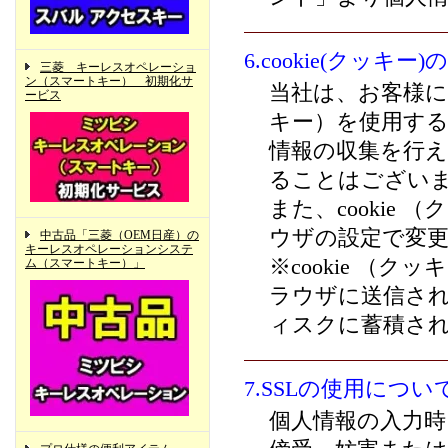
6.cookie(クッキ
三菱 キーレスオペレーショ
ン（スマートキー） 初期化サ
当社は、お客様によ
ービス
キー）を使用す
情報の収集を行
ることはござい
また、cookie
ウザの設定で変
中古品「三菱（OEM日産）の
キーレスオペレーションシステ
※cookie （
ム（スマートキー）」
ラウザに送信さ
ィスクに蓄積さ
7.SSLの使用につい
個人情報の入力