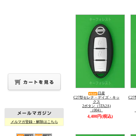
日産
C27型セレナ・デイズ・キッ
C2
クス
2ボタン（5TA2A)
（004）
4,400円(税込)
メルマガ登録・解除はこちら