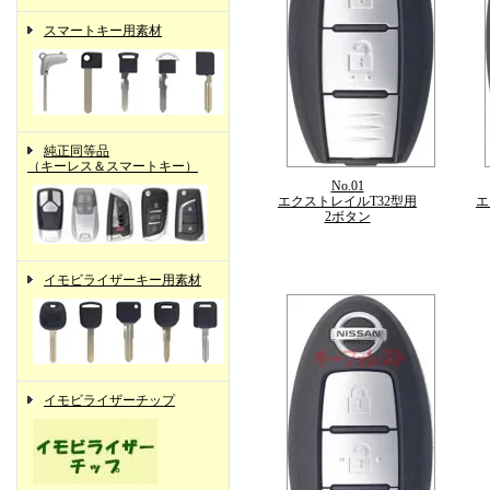
スマートキー用素材
純正同等品
（キーレス＆スマートキー）
No.01
エクストレイルT32型用
エ
2ボタン
イモビライザーキー用素材
イモビライザーチップ