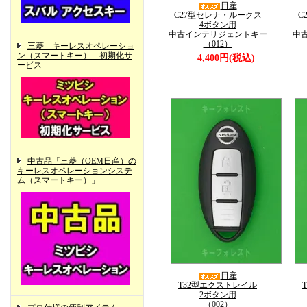
日産
C27型セレナ・ルークス
C
4ボタン用
中古インテリジェントキー
中
（012）
三菱 キーレスオペレーショ
ン（スマートキー） 初期化サ
4,400円(税込)
ービス
中古品「三菱（OEM日産）の
キーレスオペレーションシステ
ム（スマートキー）」
日産
T32型エクストレイル
2ボタン用
（002）