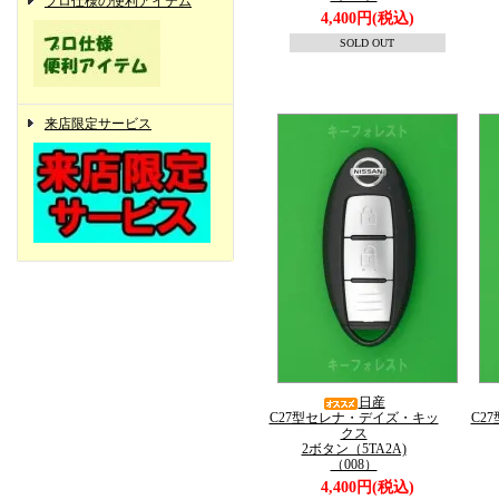
プロ仕様の便利アイテム
4,400円(税込)
SOLD OUT
来店限定サービス
日産
C27型セレナ・デイズ・キッ
C2
クス
2ボタン（5TA2A)
（008）
4,400円(税込)