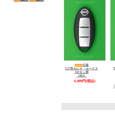
日産
C27型セレナ・ルークス
3ボタン用
（003）
4,400円(税込)