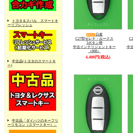
トヨタ＆スバル スマートキ
ーリフレッシュ
日産
C27型セレナ・ルークス
C
3ボタン用
中古インテリジェントキー
中
（008）
4,400円(税込)
中古品(トヨタのスマートキ
ー)
中古品「ダイハツのキーフリ
ーリモコン（スマートキー）」