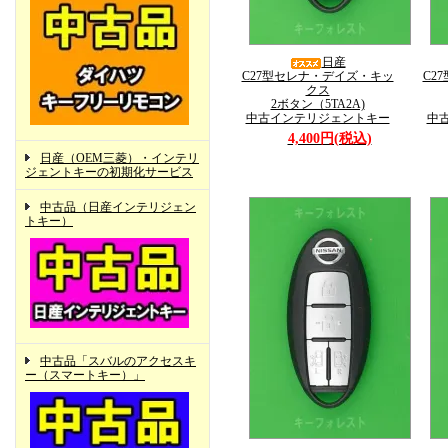
日産
C27型セレナ・デイズ・キッ
C2
クス
2ボタン（5TA2A)
中古インテリジェントキー
中
4,400円(税込)
日産（OEM三菱）・インテリ
ジェントキーの初期化サービス
中古品（日産インテリジェン
トキー）
中古品「スバルのアクセスキ
ー（スマートキー）」