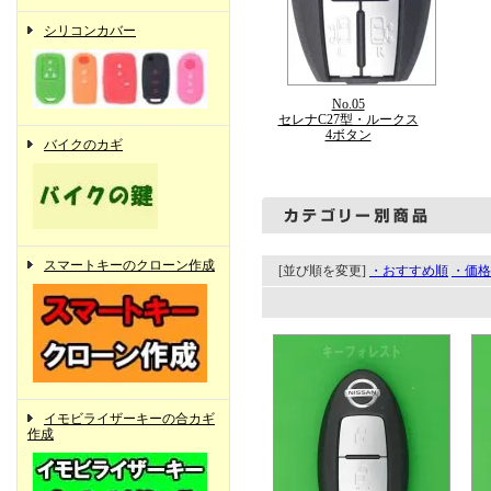
シリコンカバー
No.05
セレナC27型・ルークス
4ボタン
バイクのカギ
スマートキーのクローン作成
[並び順を変更]
・おすすめ順
・価格
イモビライザーキーの合カギ
作成