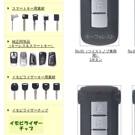
スマートキー用素材
純正同等品
（キーレス＆スマートキー）
No.01（ツイストノブ車両
No
用）
2ボタン
イモビライザーキー用素材
イモビライザーチップ