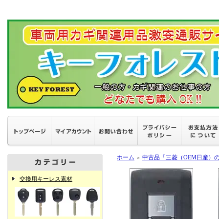
ホーム
中古品「三菱（OEM日産）
＞
交換用キーレス素材