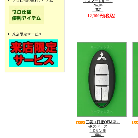
プロ仕様の便利アイテム
（スマートキー）
No.04
（02）
12,100円(税込)
来店限定サービス
三菱（日産OEM車）
eKスペース
4ボタン用
（004）