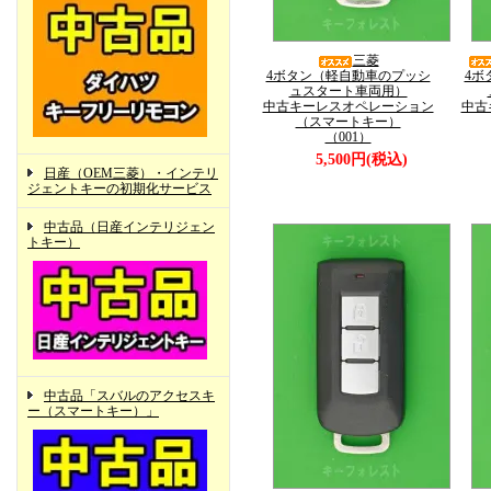
三菱
4ボタン（軽自動車のプッシ
4ボ
ュスタート車両用）
中古キーレスオペレーション
中古
（スマートキー）
（001）
5,500円(税込)
日産（OEM三菱）・インテリ
ジェントキーの初期化サービス
中古品（日産インテリジェン
トキー）
中古品「スバルのアクセスキ
ー（スマートキー）」