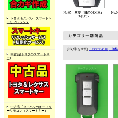
No.05 三菱（日産OEM車）
No
3ボタン
トヨタ＆スバル スマートキ
ーリフレッシュ
[並び順を変更]
・おすすめ順
・価格
中古品(トヨタのスマートキ
ー)
中古品「ダイハツのキーフリ
ーリモコン（スマートキー）」