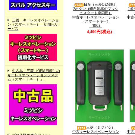
日産（三菱OEM車）
2ボタン（軽自動車のプッシ
2ボ
ュスタート車両用）
中古キーレスオペレーション
中古
三菱 キーレスオペレーショ
（スマートキー）
ン（スマートキー） 初期化サ
（002）
ービス
4,400円(税込)
中古品「三菱（OEM日産）の
キーレスオペレーションシステ
ム（スマートキー）」
三菱（ミツビシ）
中古キーレスオペレーション
中古