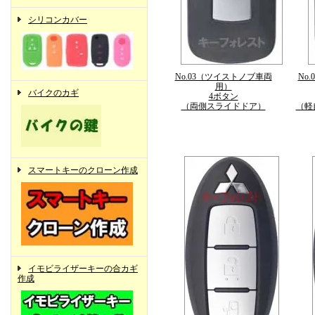
シリコンカバー
No.03（ツイストノブ車両
No
用）
バイクのカギ
4ボタン
（両側スライドドア）
（軽
スマートキーのクローン作成
イモビライザーキーの合カギ
作成