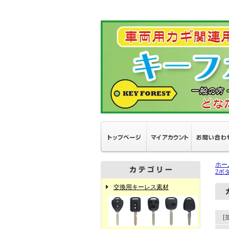
ホー
2ボ
交換用キーレス素材
[