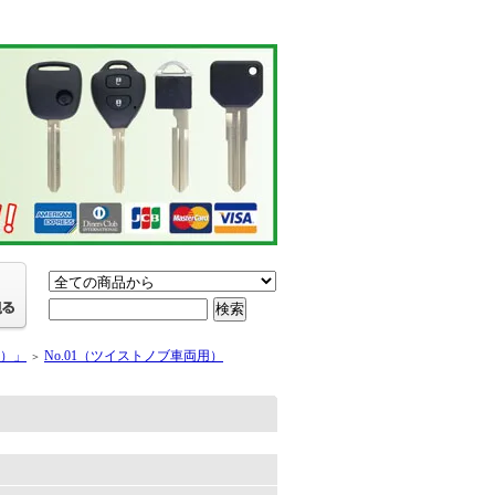
ー）」
No.01（ツイストノブ車両用）
＞