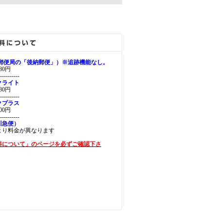
（郵便局の「後納郵便」）※追跡機能なし。
0円
----------
クライト
0円
----------
クプラス
0円
----------
川急便）
より料金が異なります
料について」のページを必ずご確認下さ