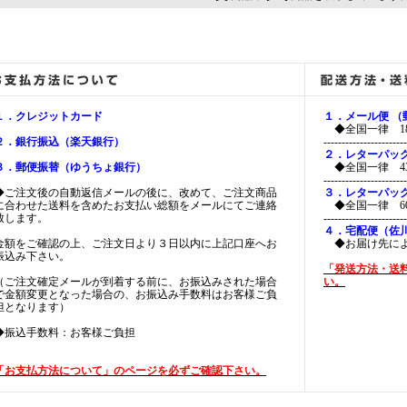
１．クレジットカード
１．メール便 
◆全国一律 18
２．銀行振込（楽天銀行）
-----------------------
２．レターパッ
３．郵便振替（ゆうちょ銀行）
◆全国一律 43
-----------------------
◆ご注文後の自動返信メールの後に、改めて、ご注文商品
３．レターパッ
に合わせた送料を含めたお支払い総額をメールにてご連絡
◆全国一律 60
致します。
-----------------------
４．宅配便（佐
金額をご確認の上、ご注文日より３日以内に上記口座へお
◆お届け先に
振込み下さい。
「発送方法・送
（ご注文確定メールが到着する前に、お振込みされた場合
い。
で金額変更となった場合の、お振込み手数料はお客様ご負
担となります）
◆振込手数料：お客様ご負担
「お支払方法について」のページを必ずご確認下さい。