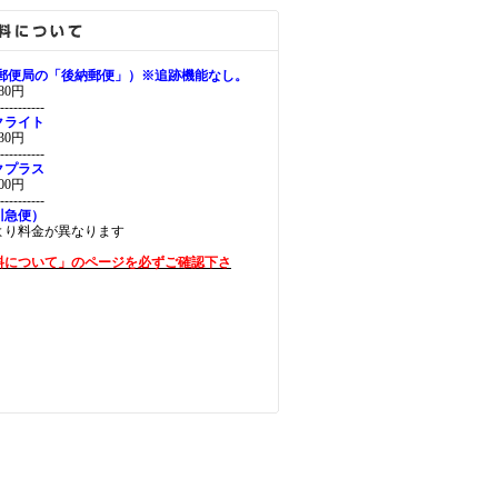
（郵便局の「後納郵便」）※追跡機能なし。
0円
----------
クライト
0円
----------
クプラス
0円
----------
川急便）
より料金が異なります
料について」のページを必ずご確認下さ