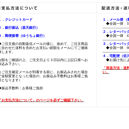
１．クレジットカード
１．メール便 
◆全国一律 18
２．銀行振込（楽天銀行）
-----------------------
２．レターパッ
３．郵便振替（ゆうちょ銀行）
◆全国一律 43
-----------------------
◆ご注文後の自動返信メールの後に、改めて、ご注文商品
３．レターパッ
に合わせた送料を含めたお支払い総額をメールにてご連絡
◆全国一律 60
致します。
-----------------------
４．宅配便（佐
金額をご確認の上、ご注文日より３日以内に上記口座へお
◆お届け先に
振込み下さい。
「発送方法・送
（ご注文確定メールが到着する前に、お振込みされた場合
い。
で金額変更となった場合の、お振込み手数料はお客様ご負
担となります）
◆振込手数料：お客様ご負担
「お支払方法について」のページを必ずご確認下さい。