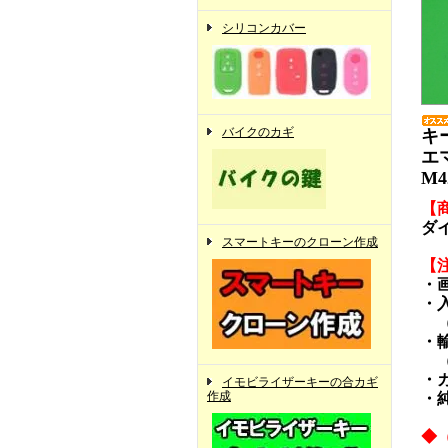
シリコンカバー
バイクのカギ
キ
エ
M4
【
ダ
スマートキーのクローン作成
【
・
・
（
・
（
・
イモビライザーキーの合カギ
作成
・
◆