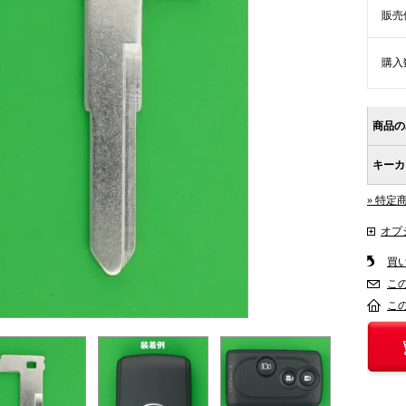
販売
購入
商品の
キーカ
» 特定
オプ
買
こ
こ