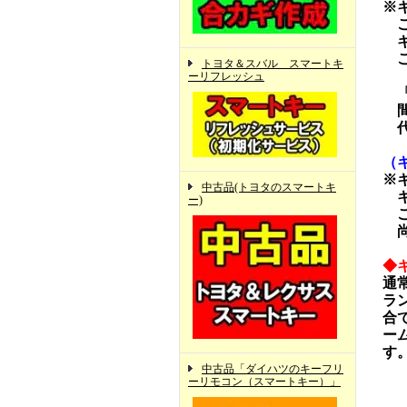
※
ご
キ
ご
トヨタ＆スバル スマートキ
ーリフレッシュ
「
間
代
（
※
中古品(トヨタのスマートキ
キ
ー)
ご
尚
◆
通
ラ
合
ー
す
中古品「ダイハツのキーフリ
ーリモコン（スマートキー）」