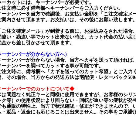
キーカットには、キーナンバーが必要です。
注文時に必ず備考欄へキーナンバーをご入力ください。
ーナンバーを当方で確認後、お支払い金額を「ご注文確定メ
案内させて頂きます。お支払いは、その後にお願い致します
ご注文確定メール」が到着する前に、お振込みをされた場合
違い・勘違い等でカット出来ない時は、カット代金の払い戻
金から差し引かさせて頂きます。
キーナンバーが分からない方へ）
キーナンバーが分からない場合、当方へカギを送って頂ければ
ーナンバーを調べてカットする事が可能です。
注文時に、備考欄へ「カギを送ってのカット希望」とご入力
、その場合、当方からの発送方法は宅配便・レターパック500
キーナンバーでのカットについて◆
常は問題なく純正キーと同様に使用できますが、お客様のシリ
ンク等）の使用状況により回らない・回転が重い等の症状が発
でも通販の特性上、当方で状況確認・修正ができませんので、
ム・返品・返金にも応じることは出来ません。その事をご承諾
。