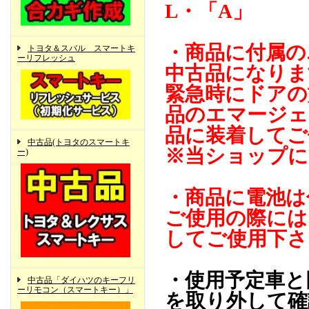
L・「A」
・商品に付属の
トヨタ＆スバル スマートキ
ーリフレッシュ
中古品になりま
緊急時にドアの
品のエマージェ
品に装着してご
中古品(トヨタのスマートキ
※当ショップに
ー)
・商品に電池は
ご使用の際には
してご使用下さ
・使用予定車と
中古品「ダイハツのキーフリ
ーリモコン（スマートキー）」
を取り外して確