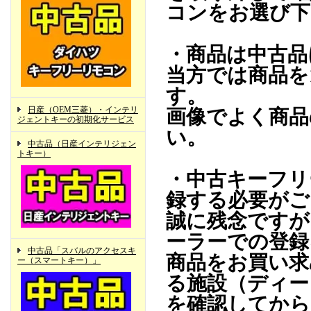
コンをお選び下
・商品は中古品
当方では商品を
す。
日産（OEM三菱）・インテリ
画像でよく商品
ジェントキーの初期化サービス
い。
中古品（日産インテリジェン
トキー）
・中古キーフリ
録する必要がご
誠に残念ですが
ーラーでの登録
中古品「スバルのアクセスキ
商品をお買い求
ー（スマートキー）」
る施設（ディー
を確認してから