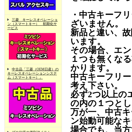
・中古キーフリ
三菱 キーレスオペレーショ
ざいません。
ン（スマートキー） 初期化サ
ービス
新品と違い、故
います。
その場合、エン
１つも無くなる
かります。
中古品「三菱（OEM日産）の
キーレスオペレーションシステ
中古キーフリー
ム（スマートキー）」
考え下さい。
必ず2つ以上の
の内の１つとし
万が一、中古キ
ン始動可能なキ
場合でも、当方