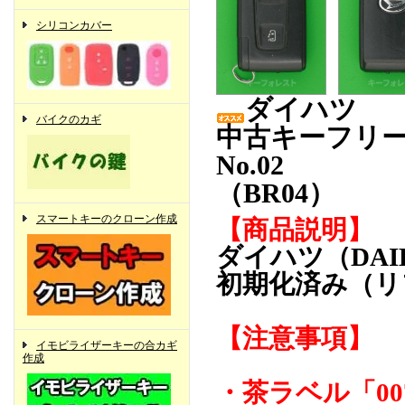
シリコンカバー
ダイハツ
バイクのカギ
中古キーフリ
No.02
（BR04）
スマートキーのクローン作成
【商品説明】
ダイハツ（DA
初期化済み（リ
【注意事項】
イモビライザーキーの合カギ
作成
・茶ラベル「007Y