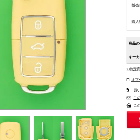
販売
購入
商品の
キーカ
» 特定
オプ
買
こ
こ