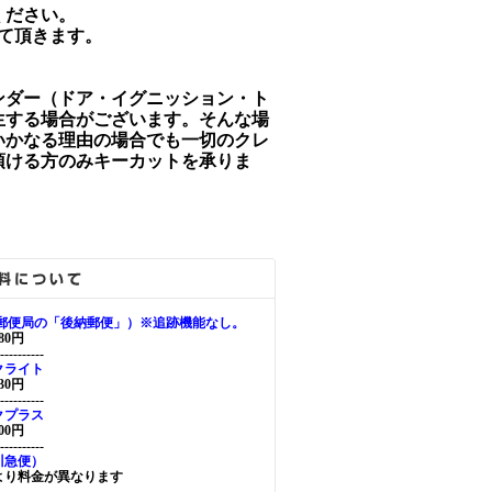
ください。
て頂きます。
ンダー（ドア・イグニッション・ト
生する場合がございます。そんな場
いかなる理由の場合でも一切のクレ
頂ける方のみキーカットを承りま
（郵便局の「後納郵便」）※追跡機能なし。
0円
----------
クライト
0円
----------
クプラス
0円
----------
川急便）
より料金が異なります