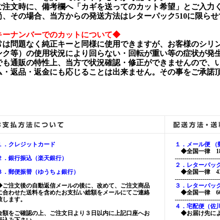
注文時に、備考欄へ「カギを送ってのカット希望」とご入力
、その場合、当方からの発送方法はレターパック510に限らせ
キーナンバーでのカットについて◆
常は問題なく純正キーと同様に使用できますが、お客様のシリ
ンク等）の使用状況により回らない・回転が重い等の症状が発
でも通販の特性上、当方で状況確認・修正ができませんので、
ム・返品・返金にも応じることは出来ません。その事をご承諾
。
１．クレジットカード
１．メール便 
◆全国一律 18
２．銀行振込（楽天銀行）
-----------------------
２．レターパッ
３．郵便振替（ゆうちょ銀行）
◆全国一律 43
-----------------------
◆ご注文後の自動返信メールの後に、改めて、ご注文商品
３．レターパッ
に合わせた送料を含めたお支払い総額をメールにてご連絡
◆全国一律 60
致します。
-----------------------
４．宅配便（佐
金額をご確認の上、ご注文日より３日以内に上記口座へお
◆お届け先に