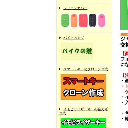
シリコンカバー
バイクのカギ
ジ
交
【
フ
に
スマートキーのクローン作成
【
・
・
ケ
・
・
（
イモビライザーキーの合カギ
・
作成
・
（