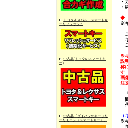
・
・
◆
トヨタ＆スバル スマートキ
※
ーリフレッシュ
ご
キ
ご
※
中古品(トヨタのスマートキ
説
ー)
称
す
画
注
「
間
代
（
中古品「ダイハツのキーフリ
ーリモコン（スマートキー）」
※
キ