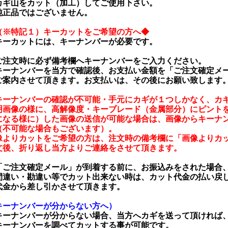
カギ山をカット（加工）してご使用下さい。
純正品ではございません。
（※特記１）キーカットをご希望の方へ◆
キーカットには、キーナンバーが必要です。
注文時に必ず備考欄へキーナンバーをご入力ください。
ーナンバーを当方で確認後、お支払い金額を「ご注文確定メ
案内させて頂きます。お支払いは、その後にお願い致します
キーナンバーの確認が不可能・手元にカギが１つしかなく、カ
明画像の様に、高解像度・キーブレード（金属部分）にピント
になる様に）した画像の送信が可能な場合は、画像からキーナ
（不可能な場合もございます）。
像よりカットをご希望の方は、注文時の備考欄に「画像よりカ
文後、折り返し当方よりご連絡をさせて頂きます。
ご注文確定メール」が到着する前に、お振込みをされた場合
違い・勘違い等でカット出来ない時は、カット代金の払い戻
金から差し引かさせて頂きます。
キーナンバーが分からない方へ）
キーナンバーが分からない場合、当方へカギを送って頂ければ
ーナンバーを調べてカットする事が可能です。