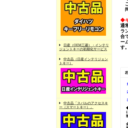
ご
尚
◆
通
ラ
合
ー
日産（OEM三菱）・インテリ
す
ジェントキーの初期化サービス
中古品（日産インテリジェン
トキー）
中古品「スバルのアクセスキ
ー（スマートキー）」