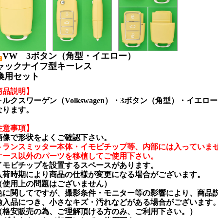
VW 3ボタン（角型・イエロー）
ャックナイフ型キーレス
換用セット
商品説明】
ォルクスワーゲン（Volkswagen）・3ボタン（角型）・イエ
なります。
注意事項】
画像で形状をよくご確認下さい。
トランスミッター本体・イモビチップ等、内部には入っていま
ース以外のパーツを移植してご使用下さい。
イモビチップを設置するスペースがあります。
入荷時期により商品の仕様が変更になる場合がございます。
使用上の問題はございません）
色に関してですが、撮影条件・モニター等の影響により、商品
輸入品につき、小さなキズ・汚れなどがある場合がございます
格安販売の為、ご理解頂ける方のみ、ご利用下さい。）